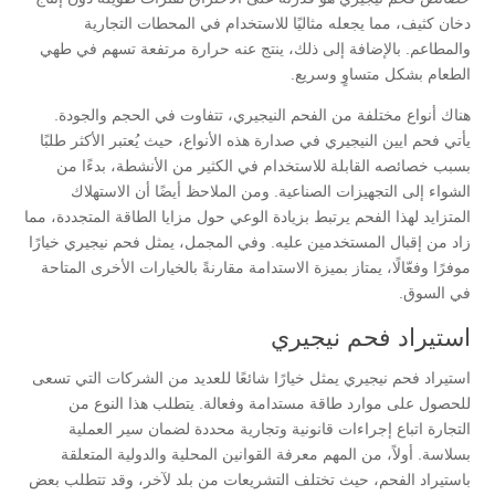
دخان كثيف، مما يجعله مثاليًا للاستخدام في المحطات التجارية
والمطاعم. بالإضافة إلى ذلك، ينتج عنه حرارة مرتفعة تسهم في طهي
الطعام بشكل متساوٍ وسريع.
هناك أنواع مختلفة من الفحم النيجيري، تتفاوت في الحجم والجودة.
يأتي فحم ايين النيجيري في صدارة هذه الأنواع، حيث يُعتبر الأكثر طلبًا
بسبب خصائصه القابلة للاستخدام في الكثير من الأنشطة، بدءًا من
الشواء إلى التجهيزات الصناعية. ومن الملاحظ أيضًا أن الاستهلاك
المتزايد لهذا الفحم يرتبط بزيادة الوعي حول مزايا الطاقة المتجددة، مما
زاد من إقبال المستخدمين عليه. وفي المجمل، يمثل فحم نيجيري خيارًا
موفرًا وفعّالًا، يمتاز بميزة الاستدامة مقارنةً بالخيارات الأخرى المتاحة
في السوق.
استيراد فحم نيجيري
استيراد فحم نيجيري يمثل خيارًا شائعًا للعديد من الشركات التي تسعى
للحصول على موارد طاقة مستدامة وفعالة. يتطلب هذا النوع من
التجارة اتباع إجراءات قانونية وتجارية محددة لضمان سير العملية
بسلاسة. أولاً، من المهم معرفة القوانين المحلية والدولية المتعلقة
باستيراد الفحم، حيث تختلف التشريعات من بلد لآخر، وقد تتطلب بعض