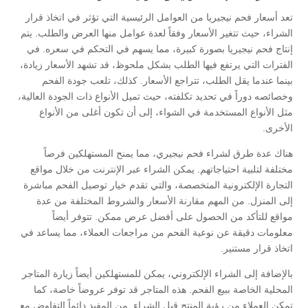
تعد أسعار فحم نيجيريا من العوامل الرئيسية التي تؤثر في اتخاذ قرار
الشراء، حيث تتغير الأسعار وفقاً لعدة عوامل منها العرض والطلب. يتم
إنتاج فحم نيجيريا بصورة كبيرة، مما يسهم في التحكم في سعره. في
الفترات التي يرتفع فيها الطلب بشكل ملحوظ، قد تشهد الأسعار زيادة،
بينما عندما يقل الطلب، تتراجع الأسعار. كذلك، تلعب جودة الفحم
وخصائصه دوراً في تحديد تكلفته، حيث تميل الأنواع ذات الجودة العالية،
مثل الأنواع المستخدمة في الشواء، إلى أن تكون أغلى من الأنواع
الأخرى.
هناك عدة طرق لشراء فحم نيجيري، مما يمنح المستهلكين فرصاً
مختلفة لتلبية احتياجاتهم. يمكن الشراء عبر الإنترنت من خلال مواقع
التجارة الإلكترونية المتخصصة، والتي تقدم خيار توصيل الفحم مباشرة
إلى المنزل. من المهم مقارنة الأسعار والشروط المختلفة من عدة
مواقع للتأكد من الحصول على أفضل عرض ممكن. تتوفر أيضاً
معلومات دقيقة عن نوعية الفحم من مراجعات العملاء، مما يساعد في
اتخاذ قرار مستنير.
بالإضافة إلى الشراء الإلكتروني، يمكن للمستهلكين أيضاً زيارة المتاجر
المحلية الخاصة ببيع الفحم. هذه المتاجر قد توفر عروضاً خاصة، كما
تمكن العملاء من رؤية المنتج قبل الشراء. من المفيد دائماً التفاوض مع