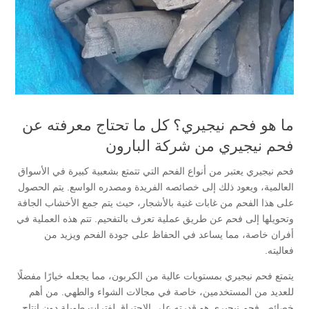
ما هو فحم نيجيري؟ كل ما تحتاج معرفته عن
فحم نيجيري من شركة البارون
فحم نيجيري يعتبر من أنواع الفحم التي تتمتع بشعبية كبيرة في الأسواق
العالمية، ويعود ذلك إلى خصائصه الفريدة ومصدره الواسع. يتم الحصول
على هذا الفحم من غابات غنية بالأشجار، حيث يتم جمع الأخشاب الجافة
وتحويلها إلى فحم عن طريق عملية تعرف بالتفحيم. تتم هذه العملية في
أفران خاصة، مما يساعد في الحفاظ على جودة الفحم ويزيد من
فعاليته.
يتمتع فحم نيجيري بمستويات عالية من الكربون، مما يجعله خيارًا مفضلًا
للعديد من المستخدمين، خاصة في مجالات الشواء والطهي. من أهم
خصائص فحم نيجيري هو قدرته على الاحتراق لفترات طويلة دون إنتاج