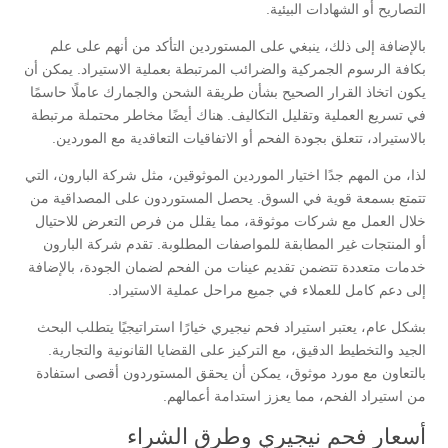
التصاريح أو الشهادات البيئية.
بالإضافة إلى ذلك، ينبغي على المستوردين التأكد من أنهم على علم
بكافة الرسوم الجمركية والضرائب المرتبطة بعملية الاستيراد. يمكن أن
يكون اتخاذ القرار الصحيح بشأن طريقة الشحن والجمارك عاملًا حاسمًا
في تسريع العملية وتقليل التكاليف. هناك أيضًا مخاطر محتملة مرتبطة
بالاستيراد، تتعلق بجودة الفحم أو الاتفاقيات التعاقدية مع الموردين.
لذا، من المهم جدًا اختيار الموردين الموثوقين، مثل شركة البارون، التي
تتمتع بسمعة قوية في السوق. يحصل المستوردون على المصداقية من
خلال العمل مع شركات موثوقة، مما يقلل من فرص التعرض للاحتيال
أو المنتجات غير المطابقة للمواصفات المطلوبة. تقدم شركة البارون
خدمات متعددة تتضمن تقديم عينات من الفحم لضمان الجودة، بالإضافة
إلى دعم كامل للعملاء في جميع مراحل عملية الاستيراد.
بشكل عام، يعتبر استيراد فحم نيجيري خيارًا استراتيجيًا يتطلب البحث
الجيد والتخطيط الدقيق، مع التركيز على القضايا القانونية والتجارية.
بالتعاون مع مورد موثوق، يمكن أن يحقق المستوردون أقصى استفادة
من استيراد الفحم، مما يعزز استدامة أعمالهم.
أسعار فحم نيجيري وطرق الشراء