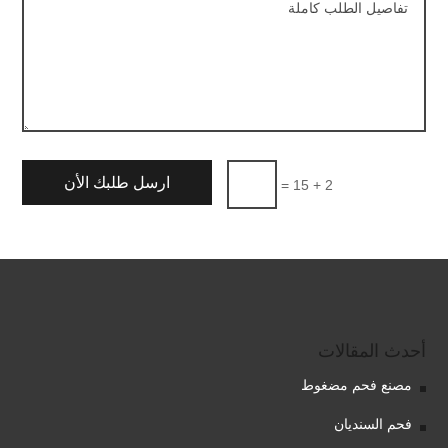
ارسل طلبك الأن
=
2 + 15
أحدث المقالات
مصنع فحم مضغوط
فحم السنديان